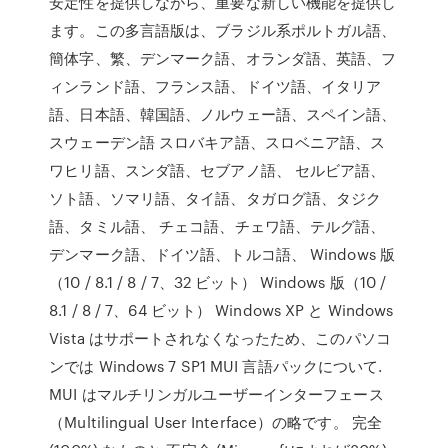
安定性を提供しながら、重要な新しい機能を提供し
ます。この多言語版は、ブラジル系ポルトガル語、
簡体字、繁、デンマーク語、オランダ語、英語、フ
ィンランド語、フランス語、ドイツ語、イタリア
語、日本語、韓国語、ノルウェー語、スペイン語、
スウェーデン語 スロバキア語、スロベニア語、ス
ワヒリ語、スンダ語、セブアノ語、 セルビア語、
ソト語、ソマリ語、タイ語、タガログ語、タジク
語、タミル語、 チェコ語、チェワ語、テルグ語、
デンマーク語、ドイツ語、トルコ語、 Windows 版
（10 / 8.1 / 8 / 7、32 ビット） Windows 版（10 /
8.1 / 8 / 7、64 ビット） Windows XP と Windows
Vista はサポートされなくなったため、このパソコ
ンでは Windows 7 SP1 MUI 言語パックについて.
MUI はマルチリンガルユーザーインターフェース
（Multilingual User Interface）の略です。 完全