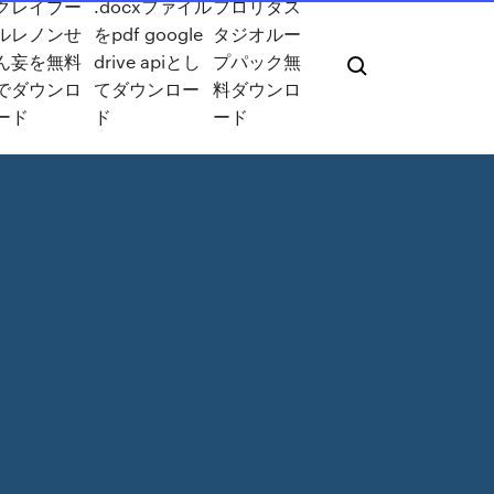
クレイプー
.docxファイル
フロリダス
ルレノンせ
をpdf google
タジオルー
ん妄を無料
drive apiとし
プパック無
でダウンロ
てダウンロー
料ダウンロ
ード
ド
ード