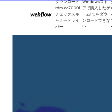
ダウンロード
Windowsスト
rdm ec7000i
アで購入したゲ
チェックスキ
ームPCをダウ
ャナードライ
ンロードできな
バー
い